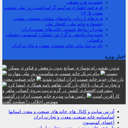
عضویت فرد حقیقی
فرم خود اظهاری مراسم گرامیداشت روز ملی صنعت
معدن ۱۴۰۵
فرم های ارزیابی واحدهای منتخب صنعتی، معدنی
جشنواره تولید ملی، افتخار ملی
مدیران روابط عمومی خانه های صمت ایران
نحوه سازماندهی و گزارش عملکرد کمیسیون حقوقی
و قضایی
چارت سازمانی خانه صنعت، معدن و تجارت ایران
اخبار ویژه
تدوین نقشه راه نوسازی صنایع بدون پژوهش و فناوری ممکن
نیست
پیام تبریک خانه صمت به مناسبت روز ملی مهارت
بازرسان جدید خانه صمت ایران انتخاب شدند
خانه صنعت معدن
و تجارت کرمان با اتاق بازرگانی تفاهم نامه همکاری امضا کرد
پیشرفت اقتصادی کشور در گرو تربیت نیروی انسانی ماهر و
کارآفرین است
رئیس هیات مدیره خانه صمت ایران درگذشت
مهندس اجلالی را تسلیت گفت
آدرس سایت و کانال های خانه های صنعت و معدن استانها
اساسنامه خانه صنعت، معدن و تجارت ایران
اعضای کمیسیون
تاریخچه خانه صنعت، معدن و تجارت ایران