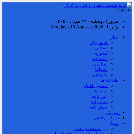
7:25:33
امروز : دوشنبه - ۱۹ مرداد - ۱۴۰۵
برابر با : Monday - 10 August - 2026
اخبار
خانه ایران
استانی
کشوری
اقتصادی
سیاسی
تشکلها
اجتماعی
اطلاعیه ها
دستور العمل
بیانیه ها
آیین نامه
انتشارات
بخش نامه
آموزش
خدمات رفاهی
رویداد
روز صنعت و معدن