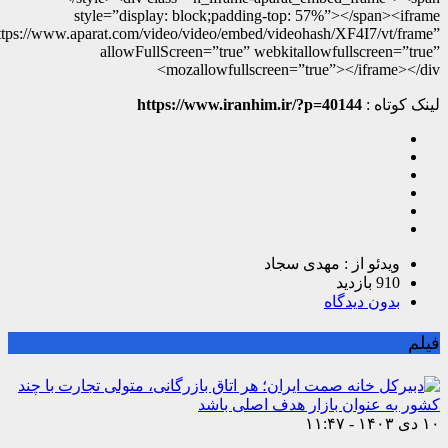
style=”display: block;padding-top: 57%”></span><iframe
ttps://www.aparat.com/video/video/embed/videohash/XF4I7/vt/frame”
allowFullScreen=”true” webkitallowfullscreen=”true”
mozallowfullscreen=”true”></iframe></div>
لینک کوتاه :
https://www.iranhim.ir/?p=40144
ویدئو از : مهدی سجاد
910 بازدید
بدون دیدگاه
فیلم
۱۰ دی ۱۴۰۳ - ۱۱:۴۷