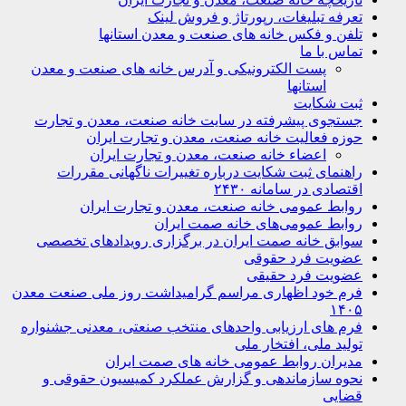
تعرفه تبلیغات، رپورتاژ و فروش لینک
تلفن و فکس خانه های صنعت و معدن استانها
تماس با ما
پست الکترونیکی و آدرس خانه های صنعت و معدن
استانها
ثبت شکایت
جستجوی پیشرفته در سایت خانه صنعت، معدن و تجارت
حوزه فعالیت خانه صنعت، معدن و تجارت ایران
اعضاء خانه صنعت، معدن و تجارت ایران
راهنمای ثبت شکایت درباره تغییرات ناگهانی مقررات
اقتصادی در سامانه ۲۴۳۰
روابط عمومی خانه صنعت، معدن و تجارت ایران
روابط عمومی‌های خانه صمت ایران
سوابق خانه صمت ایران در برگزاری رویدادهای تخصصی
عضویت فرد حقوقی
عضویت فرد حقیقی
فرم خود اظهاری مراسم گرامیداشت روز ملی صنعت معدن
۱۴۰۵
فرم های ارزیابی واحدهای منتخب صنعتی، معدنی جشنواره
تولید ملی، افتخار ملی
مدیران روابط عمومی خانه های صمت ایران
نحوه سازماندهی و گزارش عملکرد کمیسیون حقوقی و
قضایی