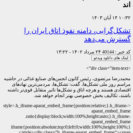
اند
۱۰:۳۲
۱۴ آبان ۱۴۰۳
تشکل‌گرایی، دامنه نفوذ اتاق ایران را
گسترش می‌دهد
کد خبر : 40144
۲۴ مرداد ۱۴۰۲ - ۱۳:۲۲
لینک های دانلود ویدئو
<div class=”item-text”>
محمدرضا مرتضوی، رئیس کانون انجمن‌های صنایع غذائی در حاشیه
مراسم روز ملی تشکل‌ها، گفت: تشکل‌ها، مردمی‌ترین نهادهای
اقتصادی هستند و هرچه اتاق و تشکل‌ها تاثیر متقابل قوی‌تر داشته
باشند، تکالیف بخش خصوصی بهتر انجام خواهد شد.
<style>.h_iframe-aparat_embed_frame{position:relative;}.h_iframe-
aparat_embed_frame
.ratio{display:block;width:100%;height:auto;}.h_iframe-
aparat_embed_frame
iframe{position:absolute;top:0;left:0;width:100%;height:100%;}
</style><div class=”h_iframe-aparat_embed_frame”><span