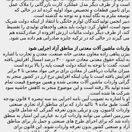
است و از طرف دیگر مدل عملکرد کارت بازرگانی را ملاک عمل
برای تامین قطعات و تخصیص مواد اولیه کرده اند در حالی که
توسعه ملزم به نگاه آینده و نه توجه به گذشته است.
دبیر انجمن تولیدکنندگان لوازم خانگی با انتقاد از اینکه دولت شریک
سود است، اظهار کرد: دولت باید بدهی واحد‌های تولیدی را تقسیط
کند، از طرف دیگر دولت مالیات ارزش افزوده از صادرکننده هم
می گیرند در حالی که در ترکیه جایزه صادراتی هم داده می شود.
واردات ماشین آلات معدنی از مناطق آزاد اجرایی شود
بیژن پناهی زاده معاون معدنی خانه صنعت، معدن و تجارت با اشاره
به اینکه حقوق معدنی معادن حدود ۴۰۰ درصد امسال افزایش یافته
است، گفت: با توجه به اینکه دولت قیمت پایه را بالا برده است
میزان مالیات دریافتی از معادن برای برخی مواد معدنی تا ۴ برابر
افزایش یافته است با بیان اینکه افزایش نرخ ارز در کشور منجر به
گرانی واردات ماشین آلات معدنی شده و همین موضوع قیمت تمام
شده تولید بالا رفته است و این موضوع منجر به کاهش حاشیه سود
شرکت ها شده است.
او با اشاره به تصویب آیین نامه اجرایی بند سه تبصره ۷ قانون بودجه
گفت: طبق ماده ۹ تاکید دارد که برای مناطق آزاد تجاری صنعتی
واردات کامیون، ون و تریلی بدون تعرفه گمرکی که شامل قانون
سرزمین اصلی می توانند واردات کرد به عبارتی این امتیاز به منطق
داده شد که برای اجرای طرح های صنعتی و حمل بار برای مناطق
آزاد و صنعتی کشور بدون تعرفه واردات شوند. این قانون برای