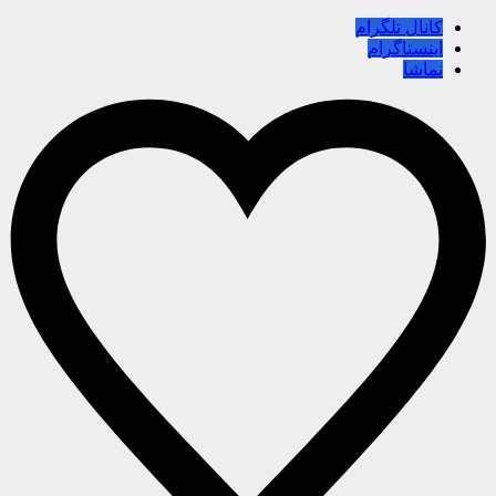
کانال تلگرام
اینستاگرام
نماشا