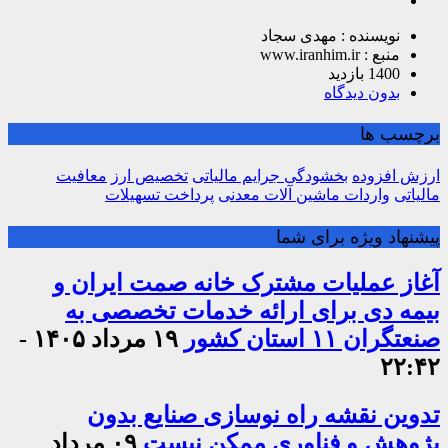
نویسنده : مهدی سجاد
منبع : www.iranhim.ir
1400 بازدید
بدون دیدگاه
برچسب ها
ارزش افزوده
بخشودگی جرایم مالیاتی
تخصیص ارز
معافیت
مالیاتی
واردات ماشین آلات معدنی
پرداخت تسهیلات
پیشنهاد ویژه برای شما
آغاز عملیات مشترک خانه صمت ایران و
بیمه دی برای ارائه خدمات تخصصی به
صنعتگران ۱۱ استان کشور
۱۹ مرداد ۱۴۰۵ -
۲۲:۴۲
تدوین نقشه راه نوسازی صنایع بدون
پژوهش و فناوری ممکن نیست
۰۹ مرداد