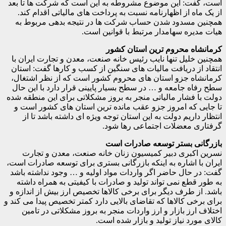
است، گفت: این موضوع مشروطه به این است که شرکت ها تا بعد
از یک ماه از اظهارنامه نسبت به پرداخت های مالیاتی اقدام کند.
همچنین مسدود شدن حساب شرکت ها در نتیجه بدهی مربوط به
هیات مدیره سهامدار مرتبط با قوانین است.
کرمانشاه محروم ترین استان کشور
همچنین خلیل تنها نایب رئیس خانه صنعت، معدن و تجارت ایران با
انتقاد از دریافت مالیات های سنگین از کسب و کارها گفت: استان
کرمانشاه جزو استان های محروم کشور است که از نظر اشتغال،
سطح رفاه جامعه و … در سطح بسیار پایینی قرار دارد با این حال
دولت با فشار مالیاتی منجر به بروز مشکلاتی برای این منطقه شده
تا جایی که امروز جزو عقب مانده ترین استان های کشور است و
انتظار داریم دولت به این استان توجه ویژه ای داشته باشد تا از
گرفتاری معضلات اجتماعی رها شود.
بازرگانی بستر توسعه صادرات است
نسرین اکبری دبیر کمیسیون زنان خانه صنعت، معدن و تجارت
ایران با اشاره به اینکه بازرگانی بستری برای توسعه صادرات است،
گفت: در حال حاضر اگر واردات مواد اولیه و … وجود نداشته باشد
به طور قطع نمی تواند تولید و صادرات با کیفیتی به همراه داشته
باشد. از طرف دیگر برای برخی کالاها تخصیص ارز بیش از اندازه و
برای برخی کالاها که تقاضای بالایی دارد کمتر تخصیص پیدا می کند و
اختلاف ارز بازار و ارز واردات منجر به بروز مشکلاتی در تامین
کالای مورد نیاز تولید و بازار شده است.