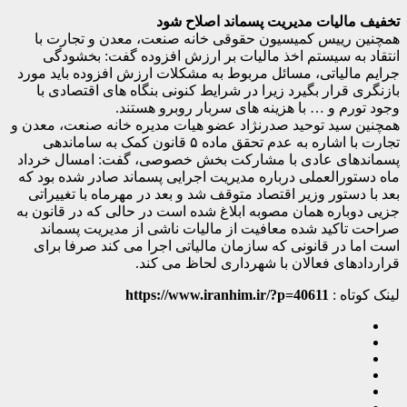
تخفیف مالیات مدیریت پسماند اصلاح شود
همچنین رییس کمیسیون حقوقی خانه صنعت، معدن و تجارت با
انتقاد به سیستم اخذ مالیات بر ارزش افزوده گفت: بخشودگی
جرایم مالیاتی، مسائل مربوط به مشکلات ارزش افزوده باید مورد
بازنگری قرار بگیرد زیرا در شرایط کنونی بنگاه های اقتصادی با
وجود تورم و … با هزینه های سربار روبرو هستند.
همچنین سید توحید صدرنژاد عضو هیات مدیره خانه صنعت، معدن و
تجارت با اشاره به عدم تحقق ماده ۵ قانون کمک به ساماندهی
پسماندهای عادی با مشارکت بخش خصوصی، گفت: امسال خرداد
ماه دستورالعملی درباره مدیریت اجرایی پسماند صادر شده بود که
بعد با دستور وزیر اقتصاد متوقف شد و بعد در مهرماه با تغییراتی
جزیی دوباره همان مصوبه ابلاغ شده است در حالی که در قانون به
صراحت تاکید شده معافیت از مالیات ناشی از مدیریت پسماند
است اما در قانونی که سازمان مالیاتی اجرا می کند صرفا برای
قراردادهای فعالان با شهرداری لحاظ می کند.
لینک کوتاه :
https://www.iranhim.ir/?p=40611