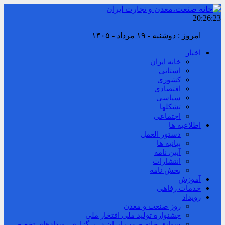
20:26:24
امروز : دوشنبه - ۱۹ مرداد - ۱۴۰۵
اخبار
خانه ایران
استانی
کشوری
اقتصادی
سیاسی
تشکلها
اجتماعی
اطلاعیه ها
دستور العمل
بیانیه ها
آیین نامه
انتشارات
بخش نامه
آموزش
خدمات رفاهی
رویداد
روز صنعت و معدن
جشنواره تولید ملی افتخار ملی
سوابق خانه صمت ایران در برگزاری رویدادهای تخصصی