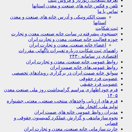
تعرفه تبلیغات، رپورتاژ و فروش لینک
تلفن و فکس خانه های صنعت و معدن استانها
تماس با ما
پست الکترونیکی و آدرس خانه های صنعت و معدن
استانها
ثبت شکایت
جستجوی پیشرفته در سایت خانه صنعت، معدن و تجارت
حوزه فعالیت خانه صنعت، معدن و تجارت ایران
اعضاء خانه صنعت، معدن و تجارت ایران
راهنمای ثبت شکایت درباره تغییرات ناگهانی مقررات
اقتصادی در سامانه ۲۴۳۰
روابط عمومی خانه صنعت، معدن و تجارت ایران
روابط عمومی‌های خانه صمت ایران
سوابق خانه صمت ایران در برگزاری رویدادهای تخصصی
عضویت فرد حقوقی
عضویت فرد حقیقی
فرم خود اظهاری مراسم گرامیداشت روز ملی صنعت معدن
۱۴۰۵
فرم های ارزیابی واحدهای منتخب صنعتی، معدنی جشنواره
تولید ملی، افتخار ملی
مدیران روابط عمومی خانه های صمت ایران
نحوه سازماندهی و گزارش عملکرد کمیسیون حقوقی و
قضایی
چارت سازمانی خانه صنعت، معدن و تجارت ایران