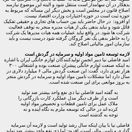
بدهکار در آن سهامدار است منتقل شود و البته این موضوع نیازمند
اصلاح قانون در مجلس است و بخش دیگر این مسأله که مربوط به
حوزه ثبت است در حوزه اختیارات وزارت اقتصاد نیست.
او افزود: در حال حاضر باید بین حساب های تجاری و حقیقی تفکیک
قائل شود و نباید بدهی یکی از هیات مدیره منجر به توقف فعالیت
شرکت ها شود. در واقع نباید عملیات همه هیات مدیرها یک شرکت
را به خاطر بدهی یک نفر گروگان گرفته شود درست نیست و باید
سازمان امور مالیاتی اصلاح کند.
لازمه توسعه تامین مواد اولیه و سرمایه در گردش است
امید فاضلی نیا دبیر انجمن تولیدکنندگان لوازم خانگی ایران با اشاره
به اینکه صنعت لوازم خانگی پیشران صنعت بوده و اشتغالی ۳۰۰
هزار نفری دارد، گفت: این صنعت گردش مالی ۶ میلیارد دلاری در
سال دارد اما مشکلات تامین مواد اولیه و سرمایه در گردش منجر
به بروز موانعی برای این صنعت شده است.
به گفته امید فاضلی نیا ذی نفع واحد بیشتر ضد تولید
است و از طرف دیگر مدل عملکرد کارت بازرگانی را
ملاک عمل برای تامین قطعات و تخصیص مواد اولیه
کرده اند در حالی که توسعه ملزم به نگاه آینده و نه
توجه به گذشته است
فاضلی نیا با بیان اینکه سال رشد تولید است و لازمه آن سرمایه
گذاری و تامین مالی است، افزود: اما ذی نفع واحد بیشتر ضد تولید