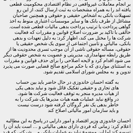
بر انجام معاملات غیرواقعی در نظام اقتصادی محکومیت قطعی
یافته اند را به همراه مشخصات به ثبت ارسال کنند، از این رو
تسهیلات بانکی به اشخاص حقیقی و حقوقی و همچنین صاحبان
مشاغل از طرف بانک ها و سایر موسسات اعتباری منوط به اخذ
گواهی پرداخت یا ترتیب پرداخت بدهی مالیات قطعی شده است.
خالقی با تاکید بر ضرورت اصلاح قوانین و مقررات که فعالیت
شرکت ها را مختل می کند، اظهار کرد: به دلیل تعهدات و بدهی
بانکی، مالیاتی و تامین اجتماعی از سوی یک شخص حقیقی یا
حقوقی، مسأله حقوقی ناشی از آن موجب تسری محدودیت ها از
طریق رابطه سهامداری، مدیریتی و عضویت به شخص حقوقی دیگر
می شود اقدام کرد و لایحه اصلاحی را برای حذف قوانین و مقررات
به استثنای مواردی که با حکم مراجع صالح قضایی صورت می پذیرد
تدوین و به مجلس شورای اسلامی تقدیم شود.
به گفته احسان خاندوزی در حال حاضر باید بین حساب
های تجاری و حقیقی تفکیک قائل شود و نباید بدهی یکی
از هیات مدیره منجر به توقف فعالیت شرکت ها شود.
در واقع نباید عملیات همه هیات مدیرها یک شرکت را به
خاطر بدهی یک نفر گروگان گرفته شود درست نیست
و باید سازمان امور مالیاتی اصلاح کند
احسان خاندوزی وزیر اقتصاد و امور دارایی در پاسخ به این مطالبه
اعلام کرد: زمانی که فردی دارای بدهی مالیاتی و … است باید آن را
تسویه کند اما این موضوع نباید به عملیات بانکی و… شرکتی که فرد