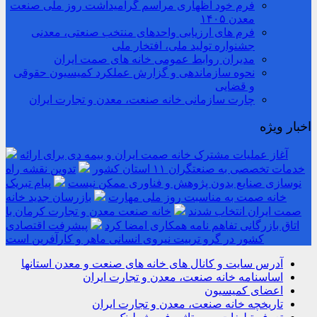
فرم خود اظهاری مراسم گرامیداشت روز ملی صنعت
معدن ۱۴۰۵
فرم های ارزیابی واحدهای منتخب صنعتی، معدنی
جشنواره تولید ملی، افتخار ملی
مدیران روابط عمومی خانه های صمت ایران
نحوه سازماندهی و گزارش عملکرد کمیسیون حقوقی
و قضایی
چارت سازمانی خانه صنعت، معدن و تجارت ایران
اخبار ویژه
آغاز عملیات مشترک خانه صمت ایران و بیمه دی برای ارائه
خدمات تخصصی به صنعتگران ۱۱ استان کشور
تدوین نقشه راه
نوسازی صنایع بدون پژوهش و فناوری ممکن نیست
پیام تبریک
خانه صمت به مناسبت روز ملی مهارت
بازرسان جدید خانه
صمت ایران انتخاب شدند
خانه صنعت معدن و تجارت کرمان با
اتاق بازرگانی تفاهم نامه همکاری امضا کرد
پیشرفت اقتصادی
کشور در گرو تربیت نیروی انسانی ماهر و کارآفرین است
آدرس سایت و کانال های خانه های صنعت و معدن استانها
اساسنامه خانه صنعت، معدن و تجارت ایران
اعضای کمیسیون
تاریخچه خانه صنعت، معدن و تجارت ایران