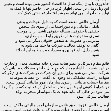
خاندوزی با بیان اینکه سال ها اقتصاد کشور نفتی بوده است و تغییر
این ریل زمان بر است، اظهار کرد: در حال حاضر تنها با کمک به
تولید و صادرات می تواند به رشد اقتصاد غیرنفتی کمک کند.
آرمان خالقی معتقد است که به دلیل تعهدات و بدهی
بانکی، مالیاتی و تامین اجتماعی از سوی یک شخص
حقیقی یا حقوقی، مسأله حقوقی ناشی از آن موجب
تسری محدودیت ها از طریق رابطه سهامداری،
مدیریتی و عضویت به شخص حقوقی دیگر می شود و
گاهی به توقف فعالیت شرکت ها ختم می شود به
همین دلیل باید قوانین و مقررات مربوط به این اصلاح
شود
قائم مقام دبیرکل و عضو هیات مدیره خانه صنعت، معدن و تجارت
در این نشست با اشاره به اینکه در حال حاضر مشکلات مالیاتی یک
شرکت منجر می شود برای مدیر آن شرکت در شرکت های دیگر که
سهامدار است مشکلاتی به وجود آید، گفت: این مسأله منوط به
مفاصا حساب مالیاتی از سوی سازمان امور مالیاتی کشور است،
در شرایط کنونی این قانون منجر به انحلال در فعالیت کسب و کارها
می شود در حالی که نباید تعهدات یک سهامدار منجر به توقف
فعالیت شرکتی سود.
آرمان خالقی افزود: طبق قانون سازمان امور مالیاتی ملکف است
اسامی مدیران و اعضای هیأت مدیره که به علت صدور اسناد مبتنی