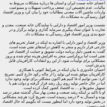
اعضای خانه صمت ایران و استان ها درباره مشکلات مربوط به
مالیات، عدم تخصیص ارز، ضعف پرداخت تسهیلات و ممنوعیت
واردات ماشین آلات معدنی مطالبات خود را بیان کرد و وزیر اقتصاد
قول رسیدگی به مشکلات داد.
نشست وزیر امور اقتصاد و دارایی با نمایندگان خانه صنعت، معدن و
تجارت با عنوان ستاد پیگیری سرمایه گذاری و تولید برگزار و در
جمع بندی وزیر اقتصاد قول رسیدگی به مشکلات داد.
وزیر اقتصاد و امور دارایی با اشاره به اینکه در فشار تحریم های
خارجی قرار داریم و منجر به کاهش درآمدهای نفتی شده است،
گفت: به همین دلیل برنامه دولت تشویق و حمایت از اقتصاد غیر
نفتی است اما بروکراسی منجر به افزایش هزینه تمام شده و بروز
مشکلاتی برای تولیدات شود، از این رو انتقادات کارآفرینان قابل
پذیرش است
احسان خاندوزی با بیان اینکه در شرایط کنونی با همکاری
کارآفرینان موفق شده این تولید را از چاله رکود خارج کنیم، تصریح
کرد: نمی توانیم ادعا کنیم هم اکنون مشکلی برای تولید وجود ندارد
اما در حال حاضر تولید روی ریل رشد قرار گرفته و دولت هم با
تسهیل مجوزها و … به اقتصاد کشور کمک کرده است.
او با تاکید بر اینکه رشد صنعت و معدن بهار سال گذشته صفر درصد
بوده و امسال به ۳ درصد رسیده است، تصریح کرد: هرچند مشکلاتی
در بخش تولید وجود دارد اما اینطور نیست که بگوییم که حال اقتصاد
خوب نیست.