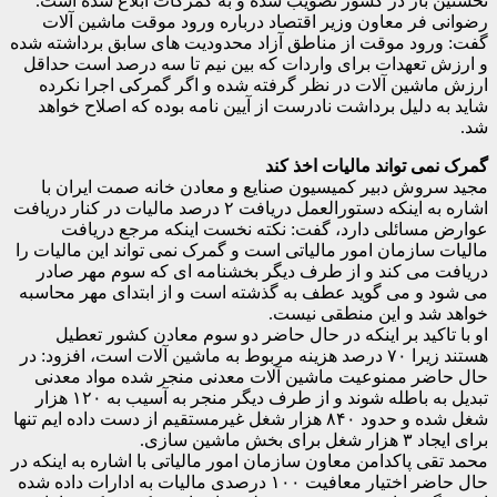
نخستین بار در کشور تصویب شده و به گمرکات ابلاغ شده است.
رضوانی فر معاون وزیر اقتصاد درباره ورود موقت ماشین آلات
گفت: ورود موقت از مناطق آزاد محدودیت های سابق برداشته شده
و ارزش تعهدات برای واردات که بین نیم تا سه درصد است حداقل
ارزش ماشین آلات در نظر گرفته شده و اگر گمرکی اجرا نکرده
شاید به دلیل برداشت نادرست از آیین نامه بوده که اصلاح خواهد
شد.
گمرک نمی تواند مالیات اخذ کند
مجید سروش دبیر کمیسیون صنایع و معادن خانه صمت ایران با
اشاره به اینکه دستورالعمل دریافت ۲ درصد مالیات در کنار دریافت
عوارض مسائلی دارد، گفت: نکته نخست اینکه مرجع دریافت
مالیات سازمان امور مالیاتی است و گمرک نمی تواند این مالیات را
دریافت می کند و از طرف دیگر بخشنامه ای که سوم مهر صادر
می شود و می گوید عطف به گذشته است و از ابتدای مهر محاسبه
خواهد شد و این منطقی نیست.
او با تاکید بر اینکه در حال حاضر دو سوم معادن کشور تعطیل
هستند زیرا ۷۰ درصد هزینه مربوط به ماشین آلات است، افزود: در
حال حاضر ممنوعیت ماشین آلات معدنی منجر شده مواد معدنی
تبدیل به باطله شوند و از طرف دیگر منجر به آسیب به ۱۲۰ هزار
شغل شده و حدود ۸۴۰ هزار شغل غیرمستقیم از دست داده ایم تنها
برای ایجاد ۳ هزار شغل برای بخش ماشین سازی.
محمد تقی پاکدامن معاون سازمان امور مالیاتی با اشاره به اینکه در
حال حاضر اختیار معافیت ۱۰۰ درصدی مالیات به ادارات داده شده