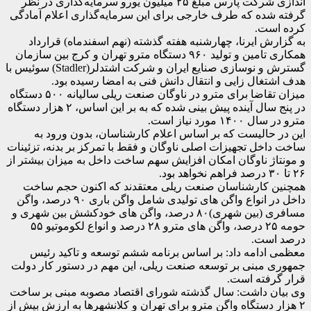
اندازی شرکت پارس مبلغ ۲۵ میلیون یورو سرمایه‌گذاری در نظر
گرفته شده که طرف خارجی برای این سرمایه‌گذاری اعلام آمادگی
کرده است.
به گزارش ایرنا، چهارشنبه هفته گذشته (نهم اسفندماه) قرارداد
همکاری تامین و تولید ۹۶۰ دستگاه مترو تهران و کرج بین سازمان
گسترش و نوسازی صنایع ایران و شرکت اشتدلر(Stadler) سوئیس با
هدف اشتغال زایی و انتقال دانش فنی به امضا رسیده بود.
میزان تقاضا برای مترو در ناوگان صنعت ریلی سالیانه ۵۰۰ دستگاه
در پنج سال آینده پیش بینی شده که به بر این اساس، ۲ هزار دستگاه
مترو در سال ۱۴۰۰ مورد نیاز است.
این در حالیست که بر اساس اعلام کارشناسان، بدون ورود به
ساخت داخل تجهیزات اصلی ناوگان و فقط با تمرکز بر بدنه، تزئینات
و مونتاژ ناوگان امکان افزایش سهم ساخت داخل به میزان بیشتر از
۲۶ تا ۳۰ درصد فراهم نخواهد بود.
همچنین کارشناسان صنعت ریلی معتقدند که اکنون حجم ساخت
داخل در انواع واگن های تولیدی شامل واگن باری ۹۰ درصد، واگن
مسافری (بین شهری)۸۰ درصد، واگن های خودکشش بین شهری و
حومه ۲۵ درصد، واگن های مترو ۲۸ درصد و انواع لکوموتیو ۵۵
درصد است.
معظمی ادامه داد: بر اساس برنامه ششم توسعه و تاکید رئیس
جمهوری مبنی بر توسعه صنعت ریلی، این مهم در دستور کار دولت
قرار گرفته است.
وی بیان داشت: سال گذشته شورای اقتصاد مصوبه مبنی بر ساخت
۲ هزار دستگاه واگن مترو برای تهران و کلانشهرها به ارزش بیش از