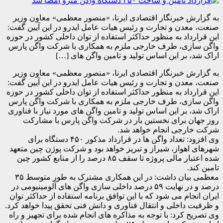
به گزارش خبرنگار اقتصادی ایرنا، «منصور معظمی» معاون وزیر
صنعت، معدن و تجارت و رئیس هیات عامل ایدرو در این آیین گفت:
این قرارداد به منظور حداکثر استفاده از توان داخلی کشور در حوزه
واگن سازی، طرف خارجی ملزم به همکاری با شرکت واگن پارس
اراک شد، بر این اساس تولید و تامین واگن های […]
به گزارش خبرنگار اقتصادی ایرنا، «منصور معظمی» معاون وزیر
صنعت، معدن و تجارت و رئیس هیات عامل ایدرو در این آیین گفت:
این قرارداد به منظور حداکثر استفاده از توان داخلی کشور در حوزه
واگن سازی، طرف خارجی ملزم به همکاری با شرکت واگن پارس
اراک شد، بر این اساس تولید و تامین واگن های مورد نیاز با فناوری
روز جهان برای نخستین بار در شرکت واگن پارس با مشارکت
شرکت خارجی انجام خواهد شد.
وی افزود: تعداد واگن ها در قرارداد مذکور ۴۵۰ دستگاه برای
شهرهای اهواز، شیراز و تبریز خواهد بود و شرکت پوژن چین متعهد
شده اعتبار مالی پروژه تا سقف ۸۵ درصد را از منابع کشور چین
تامین کند.
معظمی بیان داشت: در این همکاری مشترک به طور متوسط ۳۵
درصد و در نهایت ۵۹ درصد داخلی سازی واگن های آلومینیومی در
ایران انجام می شود که با این توافق برنامه استفاده از حداکثر توان
و ظرفیت داخلی و انتقال فناوری و دانش فنی تحقق پیدا خواهد کرد.
وی تصریح کرد: با توجه به مذاکره های انجام شده برای تجهیز و راه