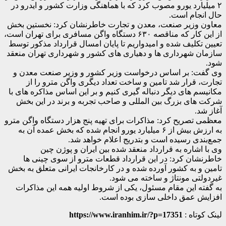
۲ میلیارد یورو مصوب کرد که با هماهنگی وزارت کشور و ایدرو در
حال انجام است.
معاون وزیر صنعت، معدن و تجارت خاطرنشان کرد: نخستین بخش
از این کار که مناقصه ۶۳۰ دستگاه واگن مسافری برای تهران است،
تعیین تکلیف شده و امیدواریم تا پایان امسال قرارداد مذکور توسط
سازمان شهرداری ها و دهیاری های کشور و شهرداری تهران منعقد
شود.
وی گفت: بر اساس درخواست وزیر کشور و وزیر صنعت معدن و
تجارت، قرار شد تامین و ساخت تعداد دیگری واگن مترو را از
مکانیسم های دیگر دنباله گیری کنیم و بر این اساس مذاکره های با
شرکت های بزرگ بین المللی و صاحب تجربه و برند در این بخش
آغاز شد.
معظمی تصریح کرد: مذاکرات برای تهیه پنج هزار دستگاه واگن مترو
به ارزش بیش از ۶ میلیارد یورو انجام شده که بخش عمده آن به
جمع‌بندی رسیده است و بتدریج اعلام خواهد شد.
وی با اشاره به قرارداد منعقد شده بین ایران و پوژن چین
خاطرنشان کرد: در این قرارداد قطعات مترو از سوی چینی ها
تامین و به کشور آورده شده و در کارخانجات ایرانی متعلق به بخش
غیردولتی مونتاژ و ساخته می شود.
به گفته این مقام مسئول، یکی از شروط اولیه همه این مذاکرات
افزایش عمق داخلی سازی بوده است.
لینک کوتاه :
https://www.iranhim.ir/?p=17351