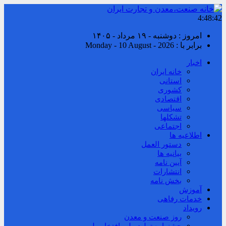
4:48:43
امروز : دوشنبه - ۱۹ مرداد - ۱۴۰۵
برابر با : Monday - 10 August - 2026
اخبار
خانه ایران
استانی
کشوری
اقتصادی
سیاسی
تشکلها
اجتماعی
اطلاعیه ها
دستور العمل
بیانیه ها
آیین نامه
انتشارات
بخش نامه
آموزش
خدمات رفاهی
رویداد
روز صنعت و معدن