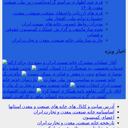
فرم خود اظهاری مراسم گرامیداشت روز ملی صنعت
معدن ۱۴۰۵
فرم های ارزیابی واحدهای منتخب صنعتی، معدنی
جشنواره تولید ملی، افتخار ملی
مدیران روابط عمومی خانه های صمت ایران
نحوه سازماندهی و گزارش عملکرد کمیسیون حقوقی
و قضایی
چارت سازمانی خانه صنعت، معدن و تجارت ایران
اخبار ویژه
آغاز عملیات مشترک خانه صمت ایران و بیمه دی برای ارائه
خدمات تخصصی به صنعتگران ۱۱ استان کشور
تدوین نقشه راه
نوسازی صنایع بدون پژوهش و فناوری ممکن نیست
پیام تبریک
خانه صمت به مناسبت روز ملی مهارت
بازرسان جدید خانه
صمت ایران انتخاب شدند
خانه صنعت معدن و تجارت کرمان با
اتاق بازرگانی تفاهم نامه همکاری امضا کرد
پیشرفت اقتصادی
کشور در گرو تربیت نیروی انسانی ماهر و کارآفرین است
آدرس سایت و کانال های خانه های صنعت و معدن استانها
اساسنامه خانه صنعت، معدن و تجارت ایران
اعضای کمیسیون
تاریخچه خانه صنعت، معدن و تجارت ایران