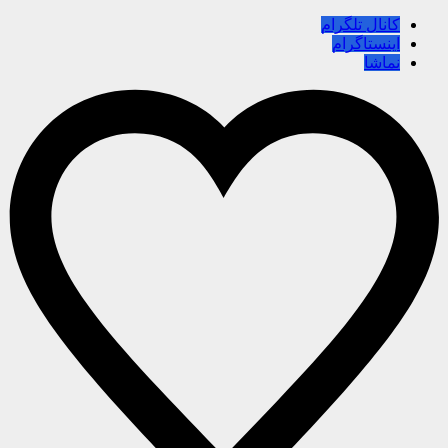
کانال تلگرام
اینستاگرام
نماشا