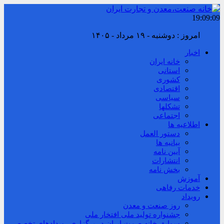
19:09:10
امروز : دوشنبه - ۱۹ مرداد - ۱۴۰۵
اخبار
خانه ایران
استانی
کشوری
اقتصادی
سیاسی
تشکلها
اجتماعی
اطلاعیه ها
دستور العمل
بیانیه ها
آیین نامه
انتشارات
بخش نامه
آموزش
خدمات رفاهی
رویداد
روز صنعت و معدن
جشنواره تولید ملی افتخار ملی
سوابق خانه صمت ایران در برگزاری رویدادهای تخصصی