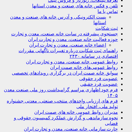
تعرفه تبلیغات، رپورتاژ و فروش لینک
تلفن و فکس خانه های صنعت و معدن استانها
تماس با ما
پست الکترونیکی و آدرس خانه های صنعت و معدن
استانها
ثبت شکایت
جستجوی پیشرفته در سایت خانه صنعت، معدن و تجارت
حوزه فعالیت خانه صنعت، معدن و تجارت ایران
اعضاء خانه صنعت، معدن و تجارت ایران
راهنمای ثبت شکایت درباره تغییرات ناگهانی مقررات
اقتصادی در سامانه ۲۴۳۰
روابط عمومی خانه صنعت، معدن و تجارت ایران
روابط عمومی‌های خانه صمت ایران
سوابق خانه صمت ایران در برگزاری رویدادهای تخصصی
عضویت فرد حقوقی
عضویت فرد حقیقی
فرم خود اظهاری مراسم گرامیداشت روز ملی صنعت معدن
۱۴۰۵
فرم های ارزیابی واحدهای منتخب صنعتی، معدنی جشنواره
تولید ملی، افتخار ملی
مدیران روابط عمومی خانه های صمت ایران
نحوه سازماندهی و گزارش عملکرد کمیسیون حقوقی و
قضایی
چارت سازمانی خانه صنعت، معدن و تجارت ایران