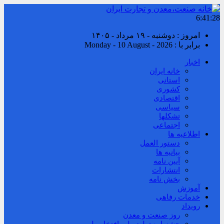
6:41:29
امروز : دوشنبه - ۱۹ مرداد - ۱۴۰۵
برابر با : Monday - 10 August - 2026
اخبار
خانه ایران
استانی
کشوری
اقتصادی
سیاسی
تشکلها
اجتماعی
اطلاعیه ها
دستور العمل
بیانیه ها
آیین نامه
انتشارات
بخش نامه
آموزش
خدمات رفاهی
رویداد
روز صنعت و معدن