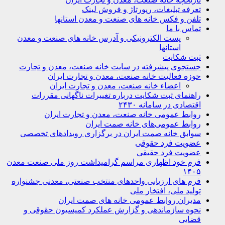
تعرفه تبلیغات، رپورتاژ و فروش لینک
تلفن و فکس خانه های صنعت و معدن استانها
تماس با ما
پست الکترونیکی و آدرس خانه های صنعت و معدن
استانها
ثبت شکایت
جستجوی پیشرفته در سایت خانه صنعت، معدن و تجارت
حوزه فعالیت خانه صنعت، معدن و تجارت ایران
اعضاء خانه صنعت، معدن و تجارت ایران
راهنمای ثبت شکایت درباره تغییرات ناگهانی مقررات
اقتصادی در سامانه ۲۴۳۰
روابط عمومی خانه صنعت، معدن و تجارت ایران
روابط عمومی‌های خانه صمت ایران
سوابق خانه صمت ایران در برگزاری رویدادهای تخصصی
عضویت فرد حقوقی
عضویت فرد حقیقی
فرم خود اظهاری مراسم گرامیداشت روز ملی صنعت معدن
۱۴۰۵
فرم های ارزیابی واحدهای منتخب صنعتی، معدنی جشنواره
تولید ملی، افتخار ملی
مدیران روابط عمومی خانه های صمت ایران
نحوه سازماندهی و گزارش عملکرد کمیسیون حقوقی و
قضایی