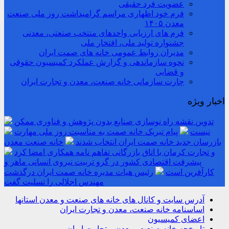
عضویت فرد حقیقی
فرم خود اظهاری مراسم گرامیداشت روز ملی صنعت
معدن ۱۴۰۵
فرم های ارزیابی واحدهای منتخب صنعتی، معدنی
جشنواره تولید ملی، افتخار ملی
مدیران روابط عمومی خانه های صمت ایران
نحوه سازماندهی و گزارش عملکرد کمیسیون حقوقی
و قضایی
چارت سازمانی خانه صنعت، معدن و تجارت ایران
اخبار ویژه
تدوین نقشه راه نوسازی صنایع بدون پژوهش و فناوری ممکن
نیست
پیام تبریک خانه صمت به مناسبت روز ملی مهارت
بازرسان جدید خانه صمت ایران انتخاب شدند
خانه صنعت معدن
و تجارت کرمان با اتاق بازرگانی تفاهم نامه همکاری امضا کرد
پیشرفت اقتصادی کشور در گرو تربیت نیروی انسانی ماهر و
کارآفرین است
رئیس هیات مدیره خانه صمت ایران درگذشت
مهندس اجلالی را تسلیت گفت
آدرس سایت و کانال های خانه های صنعت و معدن استانها
اساسنامه خانه صنعت، معدن و تجارت ایران
اعضای کمیسیون
تاریخچه خانه صنعت، معدن و تجارت ایران