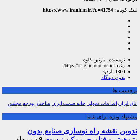
لینک کوتاه :
https://www.iranhim.ir/?p=41754
نویسنده : نازنین کاوه
منبع : https://otaghiranonline.ir/
1300 بازدید
بدون دیدگاه
برچسب ها
اتاق ایران
اقدامات تحولی
خانه صمت ایران
ساختار بودجه
مجلس
پیشنهاد ویژه برای شما
تدوین نقشه راه نوسازی صنایع بدون
پژوهش و فناوری ممکن نیست
۰۹ مرداد