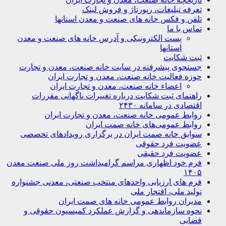
تعرفه تبلیغات، رپورتاژ و فروش لینک
تلفن و فکس خانه های صنعت و معدن استانها
تماس با ما
پست الکترونیکی و آدرس خانه های صنعت و معدن
استانها
ثبت شکایت
جستجوی پیشرفته در سایت خانه صنعت، معدن و تجارت
حوزه فعالیت خانه صنعت، معدن و تجارت ایران
اعضاء خانه صنعت، معدن و تجارت ایران
راهنمای ثبت شکایت درباره تغییرات ناگهانی مقررات
اقتصادی در سامانه ۲۴۳۰
روابط عمومی خانه صنعت، معدن و تجارت ایران
روابط عمومی‌های خانه صمت ایران
سوابق خانه صمت ایران در برگزاری رویدادهای تخصصی
عضویت فرد حقوقی
عضویت فرد حقیقی
فرم خود اظهاری مراسم گرامیداشت روز ملی صنعت معدن
۱۴۰۵
فرم های ارزیابی واحدهای منتخب صنعتی، معدنی جشنواره
تولید ملی، افتخار ملی
مدیران روابط عمومی خانه های صمت ایران
نحوه سازماندهی و گزارش عملکرد کمیسیون حقوقی و
قضایی