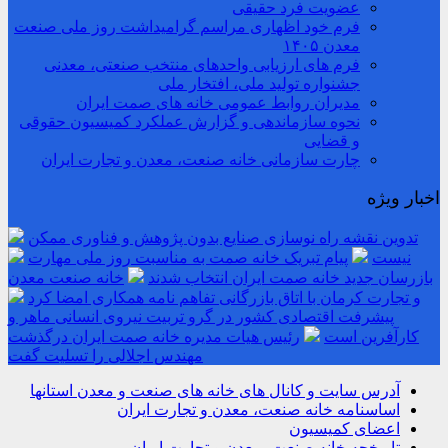
عضویت فرد حقیقی
فرم خود اظهاری مراسم گرامیداشت روز ملی صنعت
معدن ۱۴۰۵
فرم های ارزیابی واحدهای منتخب صنعتی، معدنی
جشنواره تولید ملی، افتخار ملی
مدیران روابط عمومی خانه های صمت ایران
نحوه سازماندهی و گزارش عملکرد کمیسیون حقوقی
و قضایی
چارت سازمانی خانه صنعت، معدن و تجارت ایران
اخبار ویژه
تدوین نقشه راه نوسازی صنایع بدون پژوهش و فناوری ممکن
نیست
پیام تبریک خانه صمت به مناسبت روز ملی مهارت
بازرسان جدید خانه صمت ایران انتخاب شدند
خانه صنعت معدن
و تجارت کرمان با اتاق بازرگانی تفاهم نامه همکاری امضا کرد
پیشرفت اقتصادی کشور در گرو تربیت نیروی انسانی ماهر و
کارآفرین است
رئیس هیات مدیره خانه صمت ایران درگذشت
مهندس اجلالی را تسلیت گفت
آدرس سایت و کانال های خانه های صنعت و معدن استانها
اساسنامه خانه صنعت، معدن و تجارت ایران
اعضای کمیسیون
تاریخچه خانه صنعت، معدن و تجارت ایران