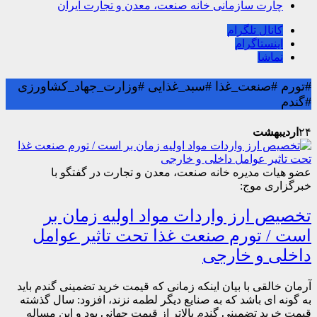
چارت سازمانی خانه صنعت، معدن و تجارت ایران
کانال تلگرام
اینستاگرام
نماشا
#تورم #صنعت_غذا #سبد_غذایی #وزارت_جهاد_کشاورزی
#گندم
۲۴
اردیبهشت
عضو هیات مدیره خانه صنعت، معدن و تجارت در گفتگو با
خبرگزاری موج:
تخصیص ارز واردات مواد اولیه زمان بر
است / تورم صنعت غذا تحت تاثیر عوامل
داخلی و خارجی
آرمان خالقی با بیان اینکه زمانی که قیمت خرید تضمینی گندم باید
به گونه ای باشد که به صنایع دیگر لطمه نزند، افزود: سال گذشته
قیمت خرید تضمینی گندم بالاتر از قیمت جهانی بود و این مساله