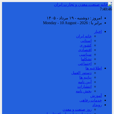
7:40:47
امروز : دوشنبه - ۱۹ مرداد - ۱۴۰۵
برابر با : Monday - 10 August - 2026
اخبار
خانه ایران
استانی
کشوری
اقتصادی
سیاسی
تشکلها
اجتماعی
اطلاعیه ها
دستور العمل
بیانیه ها
آیین نامه
انتشارات
بخش نامه
آموزش
خدمات رفاهی
رویداد
روز صنعت و معدن