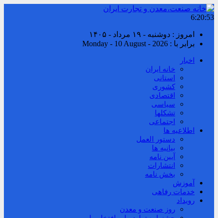
6:20:53
امروز : دوشنبه - ۱۹ مرداد - ۱۴۰۵
برابر با : Monday - 10 August - 2026
اخبار
خانه ایران
استانی
کشوری
اقتصادی
سیاسی
تشکلها
اجتماعی
اطلاعیه ها
دستور العمل
بیانیه ها
آیین نامه
انتشارات
بخش نامه
آموزش
خدمات رفاهی
رویداد
روز صنعت و معدن