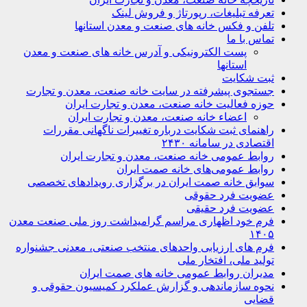
تعرفه تبلیغات، رپورتاژ و فروش لینک
تلفن و فکس خانه های صنعت و معدن استانها
تماس با ما
پست الکترونیکی و آدرس خانه های صنعت و معدن
استانها
ثبت شکایت
جستجوی پیشرفته در سایت خانه صنعت، معدن و تجارت
حوزه فعالیت خانه صنعت، معدن و تجارت ایران
اعضاء خانه صنعت، معدن و تجارت ایران
راهنمای ثبت شکایت درباره تغییرات ناگهانی مقررات
اقتصادی در سامانه ۲۴۳۰
روابط عمومی خانه صنعت، معدن و تجارت ایران
روابط عمومی‌های خانه صمت ایران
سوابق خانه صمت ایران در برگزاری رویدادهای تخصصی
عضویت فرد حقوقی
عضویت فرد حقیقی
فرم خود اظهاری مراسم گرامیداشت روز ملی صنعت معدن
۱۴۰۵
فرم های ارزیابی واحدهای منتخب صنعتی، معدنی جشنواره
تولید ملی، افتخار ملی
مدیران روابط عمومی خانه های صمت ایران
نحوه سازماندهی و گزارش عملکرد کمیسیون حقوقی و
قضایی