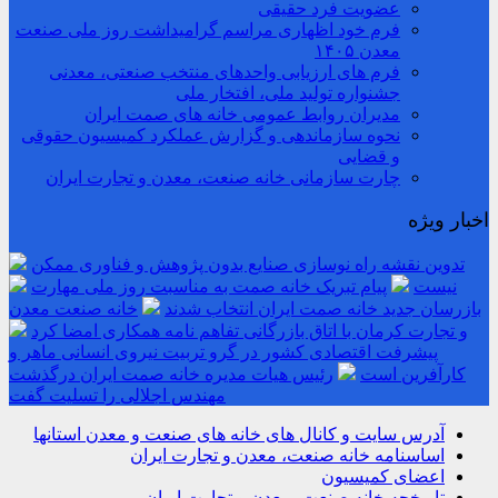
عضویت فرد حقیقی
فرم خود اظهاری مراسم گرامیداشت روز ملی صنعت
معدن ۱۴۰۵
فرم های ارزیابی واحدهای منتخب صنعتی، معدنی
جشنواره تولید ملی، افتخار ملی
مدیران روابط عمومی خانه های صمت ایران
نحوه سازماندهی و گزارش عملکرد کمیسیون حقوقی
و قضایی
چارت سازمانی خانه صنعت، معدن و تجارت ایران
اخبار ویژه
تدوین نقشه راه نوسازی صنایع بدون پژوهش و فناوری ممکن
نیست
پیام تبریک خانه صمت به مناسبت روز ملی مهارت
بازرسان جدید خانه صمت ایران انتخاب شدند
خانه صنعت معدن
و تجارت کرمان با اتاق بازرگانی تفاهم نامه همکاری امضا کرد
پیشرفت اقتصادی کشور در گرو تربیت نیروی انسانی ماهر و
کارآفرین است
رئیس هیات مدیره خانه صمت ایران درگذشت
مهندس اجلالی را تسلیت گفت
آدرس سایت و کانال های خانه های صنعت و معدن استانها
اساسنامه خانه صنعت، معدن و تجارت ایران
اعضای کمیسیون
تاریخچه خانه صنعت، معدن و تجارت ایران