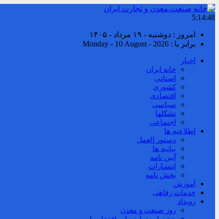
5:14:49
امروز : دوشنبه - ۱۹ مرداد - ۱۴۰۵
برابر با : Monday - 10 August - 2026
اخبار
خانه ایران
استانی
کشوری
اقتصادی
سیاسی
تشکلها
اجتماعی
اطلاعیه ها
دستور العمل
بیانیه ها
آیین نامه
انتشارات
بخش نامه
آموزش
خدمات رفاهی
رویداد
روز صنعت و معدن