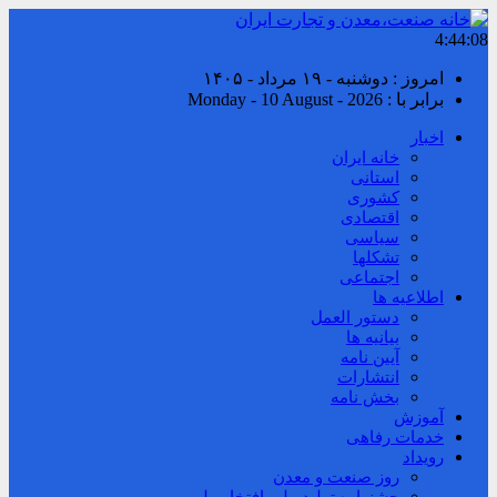
4:44:08
امروز : دوشنبه - ۱۹ مرداد - ۱۴۰۵
برابر با : Monday - 10 August - 2026
اخبار
خانه ایران
استانی
کشوری
اقتصادی
سیاسی
تشکلها
اجتماعی
اطلاعیه ها
دستور العمل
بیانیه ها
آیین نامه
انتشارات
بخش نامه
آموزش
خدمات رفاهی
رویداد
روز صنعت و معدن