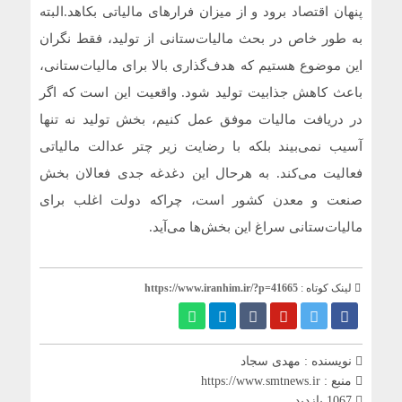
پنهان اقتصاد برود و از میزان فرارهای مالیاتی بکاهد.البته
به طور خاص در بحث مالیات‌ستانی از تولید، فقط نگران
این موضوع هستیم که هدف‌گذاری بالا برای مالیات‌ستانی،
باعث کاهش جذابیت تولید شود. واقعیت این است که اگر
در دریافت مالیات موفق عمل کنیم، بخش تولید نه تنها
آسیب نمی‌بیند بلکه با رضایت زیر چتر عدالت مالیاتی
فعالیت می‌کند. به هرحال این دغدغه جدی فعالان بخش
صنعت و معدن کشور است، چراکه دولت اغلب برای
مالیات‌ستانی سراغ این بخش‌ها می‌آید.
لینک کوتاه :
https://www.iranhim.ir/?p=41665
نویسنده : مهدی سجاد
منبع : https://www.smtnews.ir
1067 بازدید