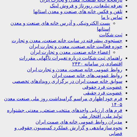
تعرفه تبلیغات، رپورتاژ و فروش لینک
تلفن و فکس خانه های صنعت و معدن استانها
تماس با ما
پست الکترونیکی و آدرس خانه های صنعت و معدن
استانها
ثبت شکایت
جستجوی پیشرفته در سایت خانه صنعت، معدن و تجارت
حوزه فعالیت خانه صنعت، معدن و تجارت ایران
اعضاء خانه صنعت، معدن و تجارت ایران
راهنمای ثبت شکایت درباره تغییرات ناگهانی مقررات
اقتصادی در سامانه ۲۴۳۰
روابط عمومی خانه صنعت، معدن و تجارت ایران
روابط عمومی‌های خانه صمت ایران
سوابق خانه صمت ایران در برگزاری رویدادهای تخصصی
عضویت فرد حقوقی
عضویت فرد حقیقی
فرم خود اظهاری مراسم گرامیداشت روز ملی صنعت معدن
۱۴۰۵
فرم های ارزیابی واحدهای منتخب صنعتی، معدنی جشنواره
تولید ملی، افتخار ملی
مدیران روابط عمومی خانه های صمت ایران
نحوه سازماندهی و گزارش عملکرد کمیسیون حقوقی و
قضایی