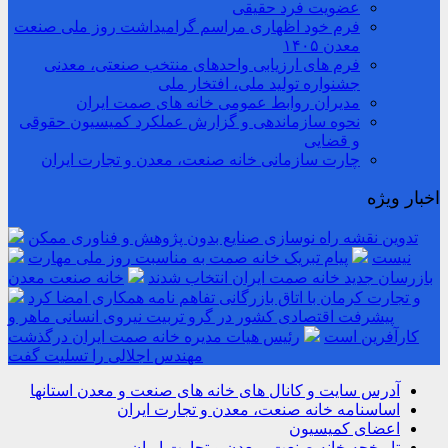
عضویت فرد حقیقی
فرم خود اظهاری مراسم گرامیداشت روز ملی صنعت
معدن ۱۴۰۵
فرم های ارزیابی واحدهای منتخب صنعتی، معدنی
جشنواره تولید ملی، افتخار ملی
مدیران روابط عمومی خانه های صمت ایران
نحوه سازماندهی و گزارش عملکرد کمیسیون حقوقی
و قضایی
چارت سازمانی خانه صنعت، معدن و تجارت ایران
اخبار ویژه
تدوین نقشه راه نوسازی صنایع بدون پژوهش و فناوری ممکن
نیست
پیام تبریک خانه صمت به مناسبت روز ملی مهارت
بازرسان جدید خانه صمت ایران انتخاب شدند
خانه صنعت معدن
و تجارت کرمان با اتاق بازرگانی تفاهم نامه همکاری امضا کرد
پیشرفت اقتصادی کشور در گرو تربیت نیروی انسانی ماهر و
کارآفرین است
رئیس هیات مدیره خانه صمت ایران درگذشت
مهندس اجلالی را تسلیت گفت
آدرس سایت و کانال های خانه های صنعت و معدن استانها
اساسنامه خانه صنعت، معدن و تجارت ایران
اعضای کمیسیون
تاریخچه خانه صنعت، معدن و تجارت ایران