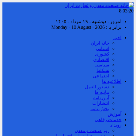
8:03:20
امروز : دوشنبه - ۱۹ مرداد - ۱۴۰۵
برابر با : Monday - 10 August - 2026
اخبار
خانه ایران
استانی
کشوری
اقتصادی
سیاسی
تشکلها
اجتماعی
اطلاعیه ها
دستور العمل
بیانیه ها
آیین نامه
انتشارات
بخش نامه
آموزش
خدمات رفاهی
رویداد
روز صنعت و معدن