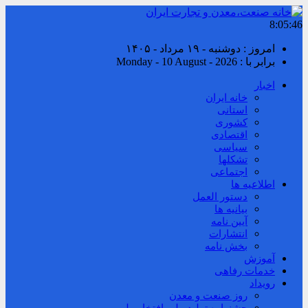
8:05:46
امروز : دوشنبه - ۱۹ مرداد - ۱۴۰۵
برابر با : Monday - 10 August - 2026
اخبار
خانه ایران
استانی
کشوری
اقتصادی
سیاسی
تشکلها
اجتماعی
اطلاعیه ها
دستور العمل
بیانیه ها
آیین نامه
انتشارات
بخش نامه
آموزش
خدمات رفاهی
رویداد
روز صنعت و معدن