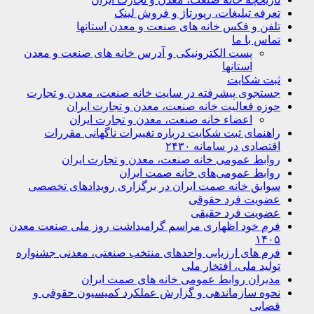
تعرفه تبلیغات، رپورتاژ و فروش لینک
تلفن و فکس خانه های صنعت و معدن استانها
تماس با ما
پست الکترونیکی و آدرس خانه های صنعت و معدن
استانها
ثبت شکایت
جستجوی پیشرفته در سایت خانه صنعت، معدن و تجارت
حوزه فعالیت خانه صنعت، معدن و تجارت ایران
اعضاء خانه صنعت، معدن و تجارت ایران
راهنمای ثبت شکایت درباره تغییرات ناگهانی مقررات
اقتصادی در سامانه ۲۴۳۰
روابط عمومی خانه صنعت، معدن و تجارت ایران
روابط عمومی‌های خانه صمت ایران
سوابق خانه صمت ایران در برگزاری رویدادهای تخصصی
عضویت فرد حقوقی
عضویت فرد حقیقی
فرم خود اظهاری مراسم گرامیداشت روز ملی صنعت معدن
۱۴۰۵
فرم های ارزیابی واحدهای منتخب صنعتی، معدنی جشنواره
تولید ملی، افتخار ملی
مدیران روابط عمومی خانه های صمت ایران
نحوه سازماندهی و گزارش عملکرد کمیسیون حقوقی و
قضایی