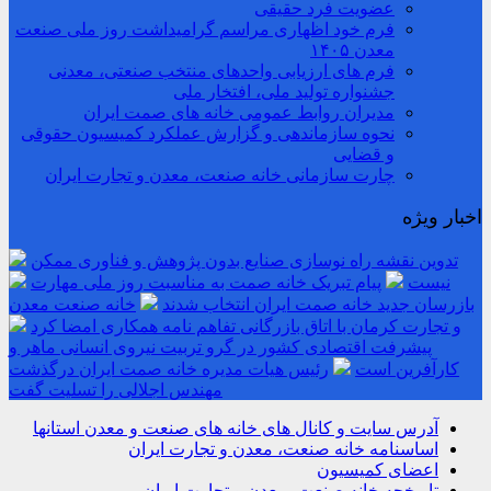
عضویت فرد حقیقی
فرم خود اظهاری مراسم گرامیداشت روز ملی صنعت
معدن ۱۴۰۵
فرم های ارزیابی واحدهای منتخب صنعتی، معدنی
جشنواره تولید ملی، افتخار ملی
مدیران روابط عمومی خانه های صمت ایران
نحوه سازماندهی و گزارش عملکرد کمیسیون حقوقی
و قضایی
چارت سازمانی خانه صنعت، معدن و تجارت ایران
اخبار ویژه
تدوین نقشه راه نوسازی صنایع بدون پژوهش و فناوری ممکن
نیست
پیام تبریک خانه صمت به مناسبت روز ملی مهارت
بازرسان جدید خانه صمت ایران انتخاب شدند
خانه صنعت معدن
و تجارت کرمان با اتاق بازرگانی تفاهم نامه همکاری امضا کرد
پیشرفت اقتصادی کشور در گرو تربیت نیروی انسانی ماهر و
کارآفرین است
رئیس هیات مدیره خانه صمت ایران درگذشت
مهندس اجلالی را تسلیت گفت
آدرس سایت و کانال های خانه های صنعت و معدن استانها
اساسنامه خانه صنعت، معدن و تجارت ایران
اعضای کمیسیون
تاریخچه خانه صنعت، معدن و تجارت ایران